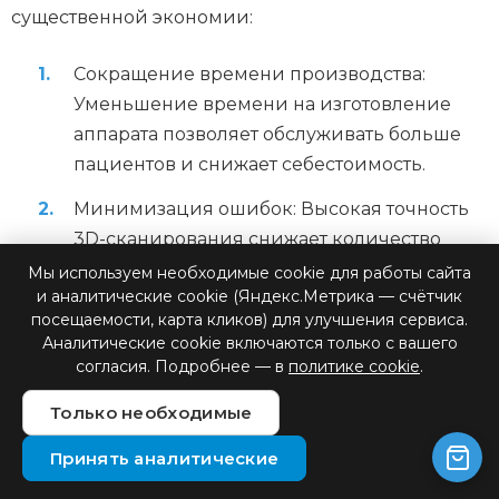
существенной экономии:
Сокращение времени производства:
Уменьшение времени на изготовление
аппарата позволяет обслуживать больше
пациентов и снижает себестоимость.
Минимизация ошибок: Высокая точность
3D-сканирования снижает количество
корректировок и переделок, экономя
Мы используем необходимые cookie для работы сайта
и аналитические cookie (Яндекс.Метрика — счётчик
материалы и время специалистов.
посещаемости, карта кликов) для улучшения сервиса.
Оптимизация использования материалов:
Аналитические cookie включаются только с вашего
согласия. Подробнее — в
политике cookie
.
Компьютерное моделирование позволяет
максимально эффективно использовать
Только необходимые
материалы, минимизируя отходы.
Принять аналитические
Удаленное проектирование: Возможность