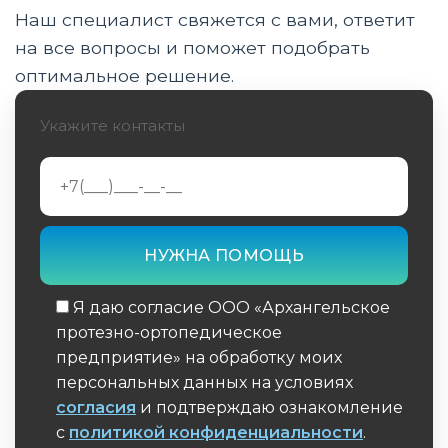
Наш специалист свяжется с вами, ответит
Процесс изготовления корректирующего
аппарата с использованием 3D-
на все вопросы и поможет подобрать
сканирования
оптимальное решение.
Материалы, используемые в производстве
Укажите контакты
корректирующих аппаратов
Применение корректирующих аппаратов в
различных областях медицины
Инновации и перспективы развития
Особенности применения корректирующих
аппаратов в педиатрии
Я даю согласие ООО «Архангельское
протезно-ортопедическое
Экономическая эффективность
предприятие» на обработку моих
использования 3D-сканирования
персональных данных на условиях
согласия
и подтверждаю ознакомление
Обучение пациентов использованию
с
политикой конфиденциальности
.
корректирующих аппаратов