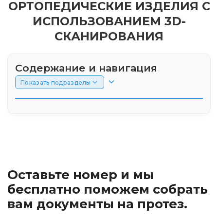
ОРТОПЕДИЧЕСКИЕ ИЗДЕЛИЯ С
ИСПОЛЬЗОВАНИЕМ 3D-
СКАНИРОВАНИЯ
Содержание и навигация
Показать подразделы
Что такое аппараты для коррекции?
3D-сканирование: основа современного
подхода
Оставьте номер и мы
Преимущества использования 3D-
сканирования
бесплатно поможем собрать
вам документы на протез.
Виды корректирующих аппаратов