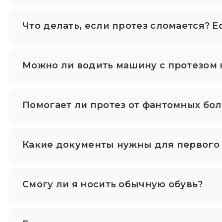
так как государство гарантирует детям своевр
В среднем процесс занимает от 10 до 15 рабо
Что делать, если протез сломается? Е
слепка, создание прозрачной тестовой гильзы,
оптимизировать процессы, чтобы вы уехали до
На все изделия дается гарантия. На комплектую
Можно ли водить машину с протезом 
поломка гарантийная, мы ремонтируем или мен
клеем), сразу звоните нам.
Да, тысячи наших пациентов водят авто. При 
Помогает ли протез от фантомных бо
можно переоборудовать педаль газа под леву
специальный режим «вождения», фиксирующи
Да. Когда вы начинаете ходить на протезе и наг
Какие документы нужны для первого 
тела в мозгу, и фантомные боли часто уменьша
Для первичной консультации достаточно ваше
Смогу ли я носить обычную обувь?
Паспорт РФ.
СНИЛС.
Да. Большинство стоп настроены под стандартн