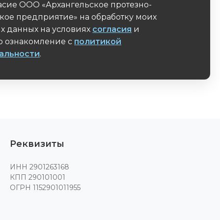
асие ООО «Архангельское протезно-
кое предприятие» на обработку моих
х данных на условиях
согласия
и
 ознакомление с
политикой
альности
.
поле
Реквизиты
ИНН 2901263168
КПП 290101001
ОГРН 1152901011955