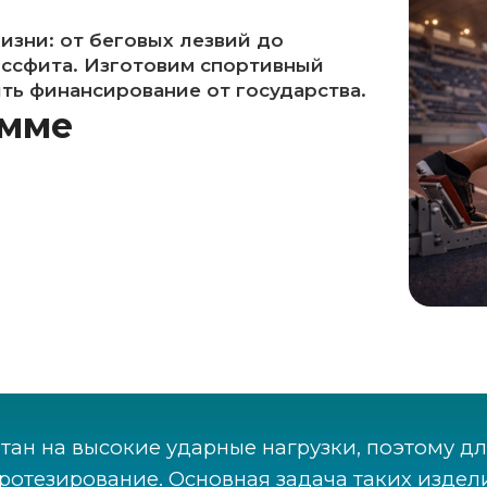
зни: от беговых лезвий до
оссфита. Изготовим спортивный
ть финансирование от государства.
амме
тан на высокие ударные нагрузки, поэтому дл
отезирование. Основная задача таких издел