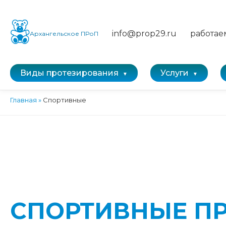
info@prop29.ru
работае
Архангельское ПРоП
Виды протезирования
Услуги
Главная
»
Спортивные
СПОРТИВНЫЕ П