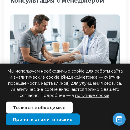
Консультация с менеджером
Мы используем необходимые cookie для работы сайта
и аналитические cookie (Яндекс.Метрика — счётчик
посещаемости, карта кликов) для улучшения сервиса.
Аналитические cookie включаются только с вашего
Обращаясь в наш центр, вы получаете полную
согласия. Подробнее — в
политике cookie
.
поддержку. Мы определяем стратегию
изготовления протеза конечности, проверяем
Только необходимые
наличие документов, медицинские
заключения и состояние ИПРА, чтобы
Принять аналитические
оформить финансирование.