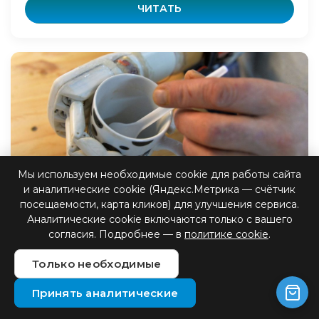
ЧИТАТЬ
Мы используем необходимые cookie для работы сайта
и аналитические cookie (Яндекс.Метрика — счётчик
Как работает бионика
посещаемости, карта кликов) для улучшения сервиса.
Аналитические cookie включаются только с вашего
согласия. Подробнее — в
политике cookie
.
В мире современной медицины и инженерии
протезирование играет ключевую роль в
Только необходимые
восстановлении функциональности и
улучшении качества жизни людей с ампут...
Принять аналитические