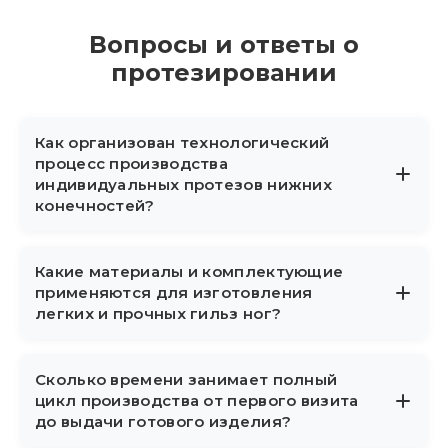
Вопросы и ответы о
протезировании
Как организован технологический
процесс производства
индивидуальных протезов нижних
конечностей?
Создание начинается с первичного
Какие материалы и комплектующие
медицинского осмотра и высокоточного
применяются для изготовления
сканирования культи. На собственной
легких и прочных гильз ног?
производственной базе инженеры
моделируют трехмерный макет, формуют
В работе используются прочное
Сколько времени занимает полный
гильзу и собирают механические,
углеволокно, медицинский титан,
цикл производства от первого визита
пневматические или микропроцессорные
ударопрочный пластик и мягкие
до выдачи готового изделия?
модули, строго контролируя качество на
гипоаллергенные силиконовые чехлы. Эти