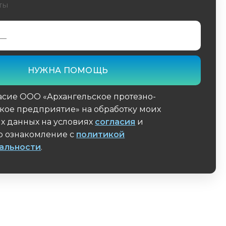
ты
асие ООО «Архангельское протезно-
кое предприятие» на обработку моих
х данных на условиях
согласия
и
 ознакомление с
политикой
альности
.
поле