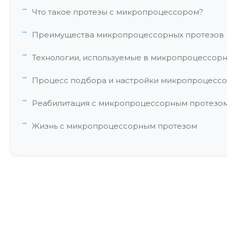
Что такое протезы с микропроцессором?
Преимущества микропроцессорных протезов
Технологии, используемые в микропроцессорн
Процесс подбора и настройки микропроцессо
Реабилитация с микропроцессорным протезо
Жизнь с микропроцессорным протезом
Технические особенности и уход
Экономические аспекты
Исследования и разработки
Сравнение с традиционными протезами