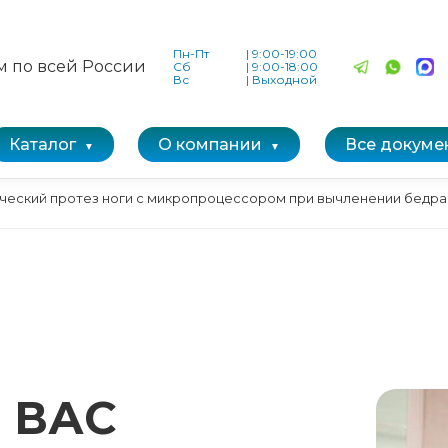
Пн-Пт
|
9:00-19:00
м по всей России
Сб
|
9:00-18:00
Вс
|
Выходной
Каталог
О компании
Все докуме
ический протез ноги с микропроцессором при вычленении бедра
 ВАС