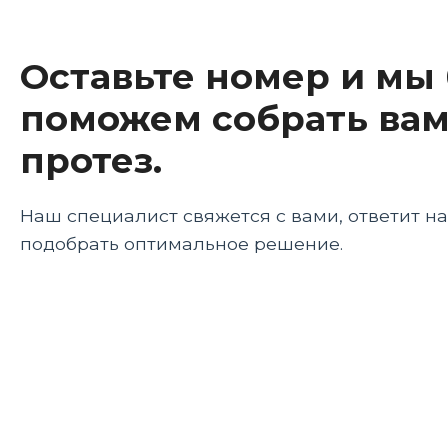
Психологические аспекты использования мик
Оставьте номер и мы
Обучение и адаптация к микропроцессорному 
поможем собрать вам
Будущее микропроцессорных протезов
протез.
Этические аспекты
Заключение
Наш специалист свяжется с вами, ответит н
подобрать оптимальное решение.