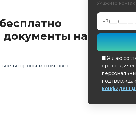
Укажите контак
ропроцессорных протезов
 бесплатно
протезу
 документы на
Я даю согл
а все вопросы и поможет
ортопедичес
персональны
подтверждаю
конфиденци
Обязательное 