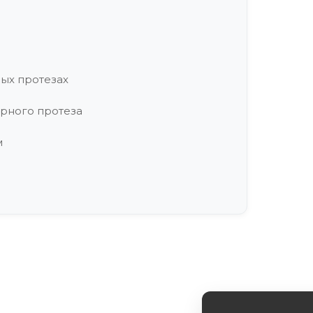
ых протезах
рного протеза
м