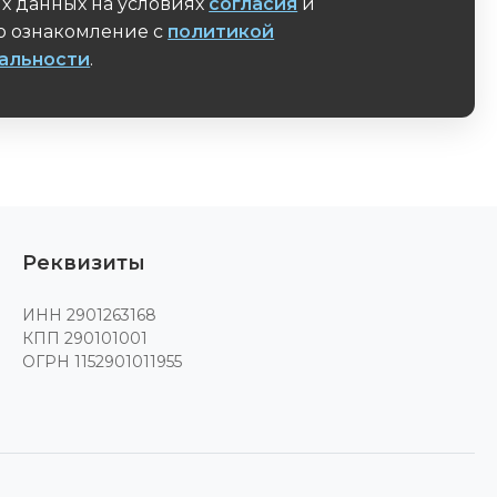
х данных на условиях
согласия
и
 ознакомление с
политикой
альности
.
поле
Реквизиты
ИНН 2901263168
КПП 290101001
ОГРН 1152901011955