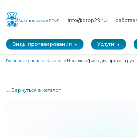
info@prop29.ru
работае
Архангельское ПРоП
Виды протезирования
Услуги
Главная страница
»
Каталог
»
Насадка «Гриф» для протеза рук
←
Вернуться в каталог