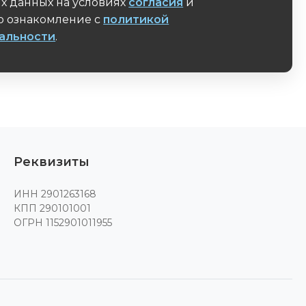
х данных на условиях
согласия
и
 ознакомление с
политикой
альности
.
поле
Реквизиты
ИНН 2901263168
КПП 290101001
ОГРН 1152901011955