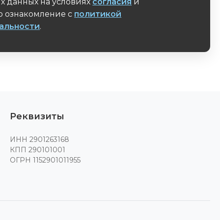
х данных на условиях
согласия
и
 ознакомление с
политикой
альности
.
поле
Реквизиты
ИНН 2901263168
КПП 290101001
ОГРН 1152901011955