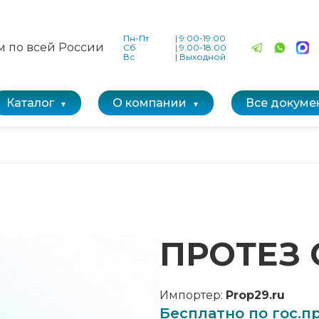
Пн-Пт
|
9:00-19:00
м по всей России
Сб
|
9:00-18:00
Вс
|
Выходной
Каталог
О компании
Все докуме
ПРОТЕЗ 
Импортер:
Prop29.ru
Бесплатно по гос.