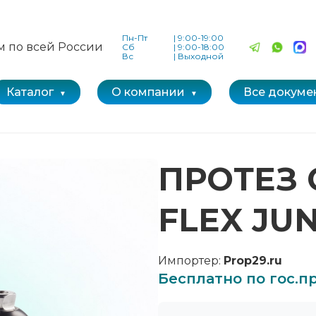
Пн-Пт
|
9:00-19:00
м по всей России
Сб
|
9:00-18:00
Вс
|
Выходной
Каталог
О компании
Все докуме
ПРОТЕЗ 
FLEX JU
Импортер:
Prop29.ru
Бесплатно по гос.