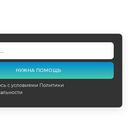
юсь с условиями Политики
альности
поле