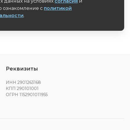
х данных на условиях
согласия
и
 ознакомление с
политикой
альности
.
поле
Реквизиты
ИНН 2901263168
КПП 290101001
ОГРН 1152901011955