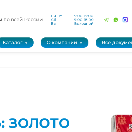
Пн-Пт
|
9:00-19:00
м по всей России
Сб
|
9:00-18:00
Вс
|
Выходной
Каталог
О компании
Все докуме
: ЗОЛОТО