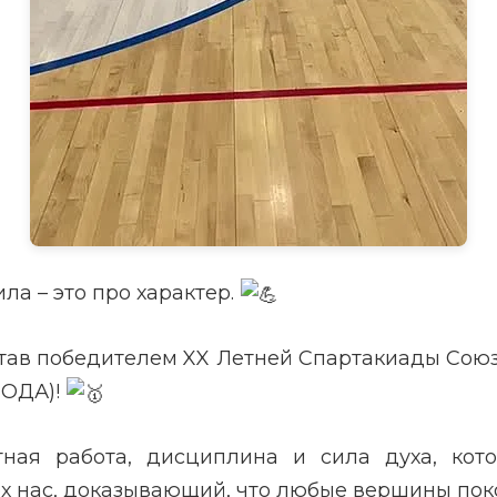
ла – это про характер.
 став победителем XX Летней Спартакиады Сою
ПОДА)!
тная работа, дисциплина и сила духа, кот
х нас, доказывающий, что любые вершины поко