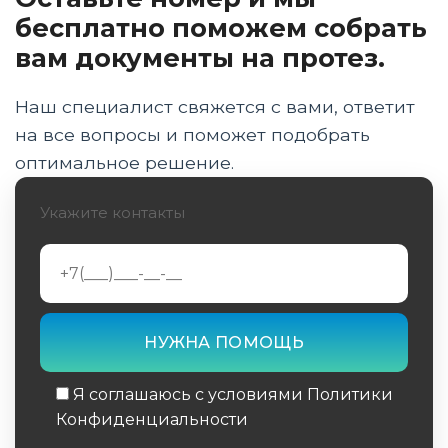
Процесс изготовления индивидуального
бесплатно поможем собрать
тутора
вам документы на протез.
Показания к применению туторов
Наш специалист свяжется с вами, ответит
Преимущества индивидуальных туторов
на все вопросы и поможет подобрать
оптимальное решение.
Инновации в области туторов
Укажите контакты
Особенности использования туторов в
педиатрии
Реабилитация с использованием туторов
Туторы в спортивной медицине
Экономические аспекты использования
Я соглашаюсь с условиями Политики
индивидуальных туторов
Конфиденциальности
Уход за тутором